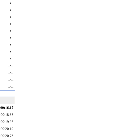
--:--
--:--
--:--
--:--
--:--
--:--
--:--
--:--
--:--
--:--
--:--
--:--
--:--
00:16.17
00:18.83
00:19.96
00:20.19
00:20.73