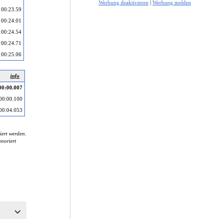
Werbung deaktivieren
|
Werbung melden
00:23.59
00:24.01
00:24.54
00:24.71
00:25.06
info
00:00.007
00:00.100
00:04.053
iert werden.
noriert