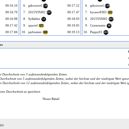
00:16.10
6.
gtkrouwel
00:17.22
6.
gtkrouwel
139
139
00:16.70
7.
2015YINJ02
00:17.47
7.
kyrawr8383
187
149
00:16.98
8.
Syllables
00:18.93
8.
2015YINJ02
11
187
00:17.42
9.
qqwref
00:19.05
9.
Consonants
266
48
00:17.66
10.
jaybrainer
00:19.13
10.
Puppy01
275
103
rs
r Durchschnitt von 3 aufeinanderfolgenden Zeiten.
urchschnitt von 5 aufeinanderfolgenden Zeiten, wobei der höchste und der niedrigste Wert ignor
 Durchschnitt von 12 aufeinanderfolgenden Zeiten, wobei der höchste und der niedrigste Wert ig
inen Durchschnitt zu speichern
Neues Rätsel