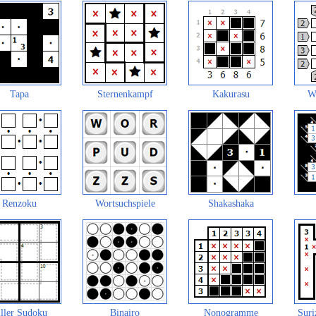
Tapa
Sternenkampf
Kakurasu
W
Renzoku
Wortsuchspiele
Shakashaka
ller Sudoku
Binairo
Nonogramme
Suri