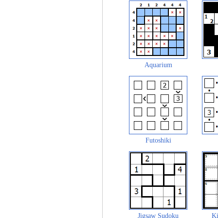
Aquarium
Futoshiki
Jigsaw Sudoku
Ki