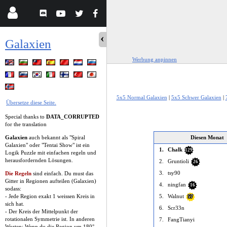
Galaxien
Werbung anpinnen
5x5 Normal Galaxien
|
5x5 Schwer Galaxien
|
Übersetze diese Seite.
Special thanks to
DATA_CORRUPTED
for the translation
Galaxien
auch bekannt als "Spiral
Diesen Monat
Galaxien" oder "Tentai Show" ist ein
1.
Chalk
129
Logik Puzzle mit einfachen regeln und
herausfordernden Lösungen.
2.
Gruntioli
26
3.
tsy90
Die Regeln
sind einfach. Du must das
Gitter in Regionen aufteilen (Galaxien)
4.
ningfan
16
sodass:
- Jede Region exakt 1 weissen Kreis in
5.
Walnut
57
sich hat.
6.
Scr33n
- Der Kreis der Mittelpunkt der
rotationalen Symmetrie ist. In anderen
7.
FangTianyi
Worten: Wenn du die Region um 180°