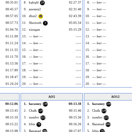
00:35.01
8.
kqbqld
02:27.37
8.
--- leer ---
29
00:45.57
9.
anestesi2
02:31.40
9.
--- leer ---
00:57.05
10.
dbut2
02:43.39
10.
--- leer ---
42
00:57.73
11.
Sheriruth
05:05.54
11.
--- leer ---
3
01:04.76
12.
xiongan
05:15.29
12.
--- leer ---
01:11.09
13.
--- leer ---
--:--
13.
--- leer ---
01:11.24
14.
--- leer ---
--:--
14.
--- leer ---
01:11.55
15.
--- leer ---
--:--
15.
--- leer ---
01:11.70
16.
--- leer ---
--:--
16.
--- leer ---
01:13.56
17.
--- leer ---
--:--
17.
--- leer ---
01:17.89
18.
--- leer ---
--:--
18.
--- leer ---
01:18.47
19.
--- leer ---
--:--
19.
--- leer ---
01:24.24
20.
--- leer ---
--:--
20.
--- leer ---
AO5
AO12
00:12.06
1.
haramey
00:13.38
1.
haramey
239
239
00:13.45
2.
Chalk
00:15.46
2.
Chalk
129
129
00:15.10
3.
numbrr
00:15.56
3.
numbrr
322
322
00:15.22
4.
Irbis
00:16.26
4.
Banstead
79
106
00:15.98
5.
Banstead
00:17.07
5.
Irbis
106
79