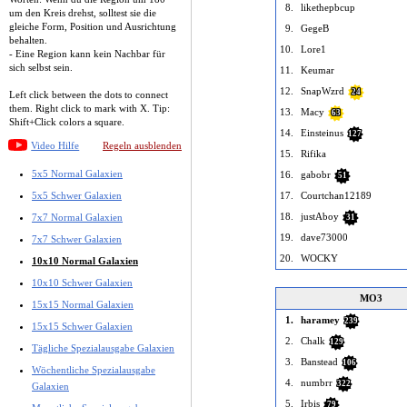
8.
likethepbcup
um den Kreis drehst, solltest sie die
gleiche Form, Position und Ausrichtung
9.
GegeB
behalten.
10.
Lore1
- Eine Region kann kein Nachbar für
sich selbst sein.
11.
Keumar
12.
SnapWzrd
24
Left click between the dots to connect
them. Right click to mark with X. Tip:
13.
Macy
63
Shift+Click colors a square.
14.
Einsteinus
127
Video Hilfe
Regeln ausblenden
15.
Rifika
5x5 Normal Galaxien
16.
gabobr
51
5x5 Schwer Galaxien
17.
Courtchan12189
18.
justAboy
7x7 Normal Galaxien
31
19.
dave73000
7x7 Schwer Galaxien
20.
WOCKY
10x10 Normal Galaxien
10x10 Schwer Galaxien
MO3
15x15 Normal Galaxien
1.
haramey
239
15x15 Schwer Galaxien
2.
Chalk
129
Tägliche Spezialausgabe Galaxien
3.
Banstead
106
Wöchentliche Spezialausgabe
4.
numbrr
322
Galaxien
5.
Irbis
79