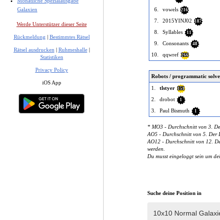
Monatliche Spezialausgabe
Galaxien
6.
vowels
216
7.
2015YINJ02
187
Werde Unterstützer dieser Seite
8.
Syllables
11
Rückmeldung
|
Bestimmtes Rätsel
9.
Consonants
48
Rätsel ausdrucken
|
Ruhmeshalle
|
10.
qqwref
266
Statistiken
Privacy Policy
Robots / programmatic solve
iOS App
1.
tlstyer
151
2.
drobot
1
3.
Paul Bismuth
1
* MO3 - Durchschnitt von 3. De
AO5 - Durchschnitt von 5. Der D
AO12 - Durchschnitt von 12. Der
werden.
Du musst eingeloggt sein um de
Suche deine Position in