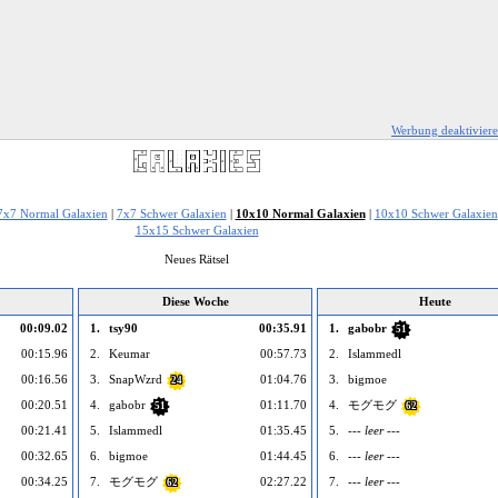
Werbung deaktivier
7x7 Normal Galaxien
|
7x7 Schwer Galaxien
|
10x10 Normal Galaxien
|
10x10 Schwer Galaxien
15x15 Schwer Galaxien
Neues Rätsel
Diese Woche
Heute
00:09.02
1.
tsy90
00:35.91
1.
gabobr
51
00:15.96
2.
Keumar
00:57.73
2.
Islammedl
00:16.56
3.
SnapWzrd
01:04.76
3.
bigmoe
24
00:20.51
4.
gabobr
01:11.70
4.
モグモグ
51
62
00:21.41
5.
Islammedl
01:35.45
5.
--- leer ---
00:32.65
6.
bigmoe
01:44.45
6.
--- leer ---
00:34.25
7.
モグモグ
02:27.22
7.
--- leer ---
62