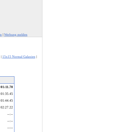
en
|
Werbung melden
|
15x15 Normal Galaxien
|
01:11.70
01:35.45
01:44.45
02:27.22
--:--
--:--
--:--